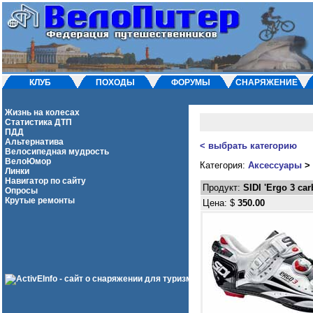
КЛУБ
ПОХОДЫ
ФОРУМЫ
СНАРЯЖЕНИЕ
Жизнь на колесах
Статистика ДТП
ПДД
Альтернатива
< выбрать категорию
Велосипедная мудрость
ВелоЮмор
Категория:
Аксессуары
>
Линки
Навигатор по сайту
Продукт:
SIDI 'Ergo 3 car
Опросы
Крутые ремонты
Цена: $
350.00