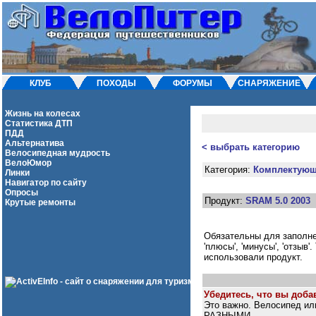
КЛУБ
ПОХОДЫ
ФОРУМЫ
СНАРЯЖЕНИЕ
Жизнь на колесах
Статистика ДТП
ПДД
Альтернатива
< выбрать категорию
Велосипедная мудрость
ВелоЮмор
Категория:
Комплектую
Линки
Навигатор по сайту
Опросы
Продукт:
SRAM 5.0 2003
Крутые ремонты
Обязательны для заполнени
'плюсы', 'минусы', 'отзыв
использовали продукт.
Убедитесь, что вы добав
Это важно. Велосипед ил
РАЗНЫМИ.