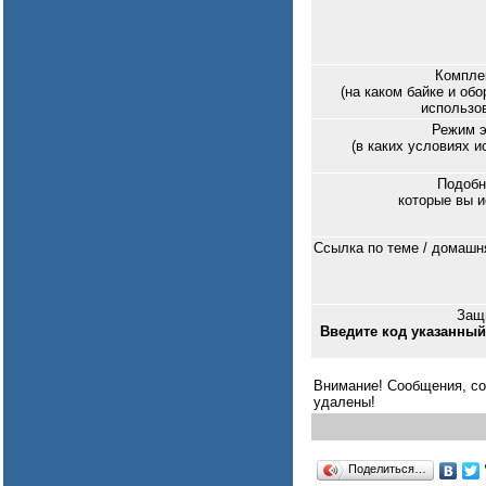
Комплек
(на каком байке и об
использов
Режим э
(в каких условиях 
Подобн
которые вы и
Ссылка по теме / домашн
Защи
Введите код указанный
Внимание! Сообщения, со
удалены!
Поделиться…