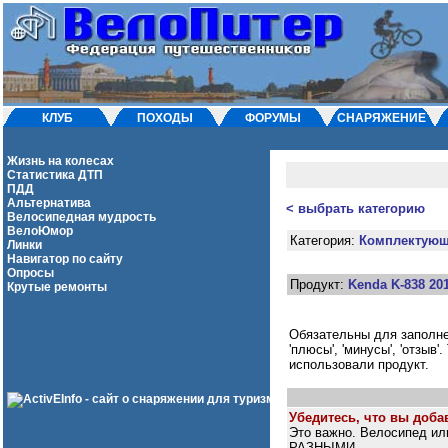
КЛУБ
ПОХОДЫ
ФОРУМЫ
СНАРЯЖЕНИЕ
Жизнь на колесах
Статистика ДТП
ПДД
Альтернатива
< выбрать категорию
Велосипедная мудрость
ВелоЮмор
Категория:
Комплектую
Линки
Навигатор по сайту
Опросы
Продукт:
Kenda K-838 20
Крутые ремонты
Обязательны для заполнени
'плюсы', 'минусы', 'отзыв
использовали продукт.
Убедитесь, что вы добав
Это важно. Велосипед ил
РАЗНЫМИ.