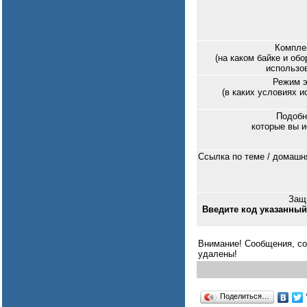
Комплек
(на каком байке и об
использов
Режим э
(в каких условиях 
Подобн
которые вы и
Ссылка по теме / домашн
Защи
Введите код указанный
Внимание! Сообщения, со
удалены!
Поделиться…