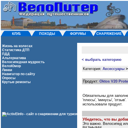
КЛУБ
ПОХОДЫ
ФОРУМЫ
СНАРЯЖЕНИЕ
Жизнь на колесах
Статистика ДТП
ПДД
Альтернатива
< выбрать категорию
Велосипедная мудрость
ВелоЮмор
Категория:
Аксессуары
Линки
Навигатор по сайту
Опросы
Продукт:
Oktos V20 Prote
Крутые ремонты
Обязательны для заполнени
'плюсы', 'минусы', 'отзыв
использовали продукт.
Убедитесь, что вы добав
Это важно. Велосипед ил
РАЗНЫМИ.