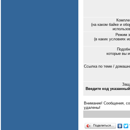
Комплек
(на каком байке и об
использов
Режим э
(в каких условиях 
Подобн
которые вы и
Ссылка по теме / домашн
Защи
Введите код указанный
Внимание! Сообщения, со
удалены!
Поделиться…