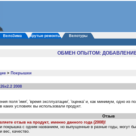
ВелоЗима
Крутые ремонты
Велотуры
ОБМЕН ОПЫТОМ: ДОБАВЛЕНИ
щие
>
Покрышки
26х2.2 2008
я поля 'имя', 'время эксплуатации', 'оценка' и, как минимум, одно из пол
) в каких условиях вы использовали продукт.
Отзыв
ляете отзыв на продукт, именно данного года (2008)!
ли покрышка с одним названием, но выпущенные в разные годы, могут 
 вес, качество.