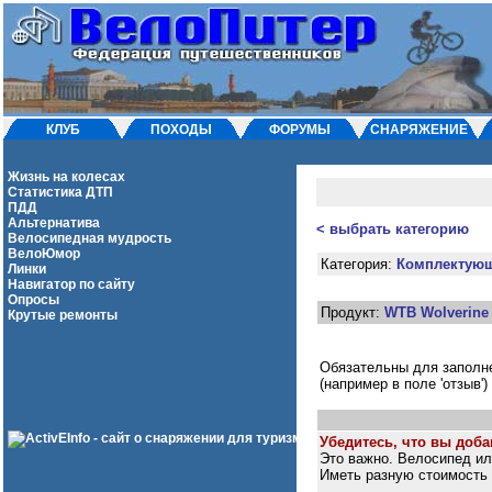
КЛУБ
ПОХОДЫ
ФОРУМЫ
СНАРЯЖЕНИЕ
Жизнь на колесах
Статистика ДТП
ПДД
Альтернатива
< выбрать категорию
Велосипедная мудрость
ВелоЮмор
Категория:
Комплектую
Линки
Навигатор по сайту
Опросы
Продукт:
WTB Wolverine 
Крутые ремонты
Обязательны для заполнени
(например в поле 'отзыв'
Убедитесь, что вы добав
Это важно. Велосипед и
Иметь разную стоимость и