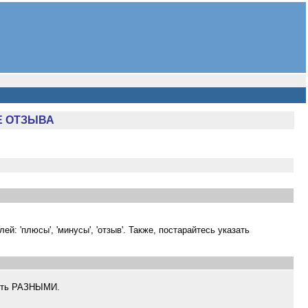
Е ОТЗЫВА
ей: 'плюсы', 'минусы', 'отзыв'. Также, постарайтесь указать
быть РАЗНЫМИ.