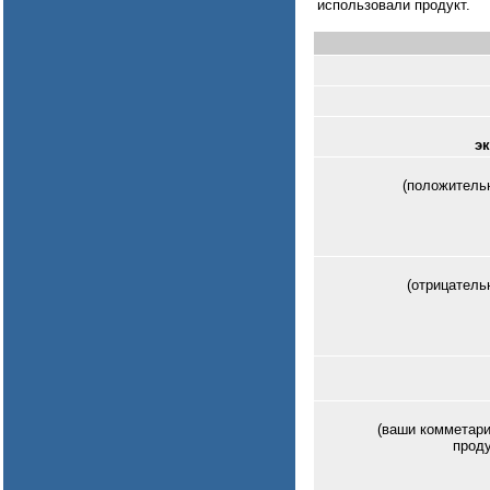
использовали продукт.
э
(положитель
(отрицатель
(ваши комметари
проду