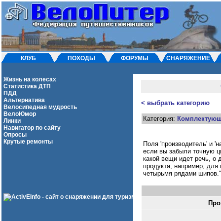
КЛУБ
ПОХОДЫ
ФОРУМЫ
СНАРЯЖЕНИЕ
Жизнь на колесах
Статистика ДТП
ПДД
Альтернатива
< выбрать категорию
Велосипедная мудрость
ВелоЮмор
Категория:
Комплектую
Линки
Навигатор по сайту
Опросы
Крутые ремонты
Поля 'производитель' и 'н
если вы забыли точную ци
какой вещи идет речь, о 
продукта, например, для
четырьмя рядами шипов.
Про