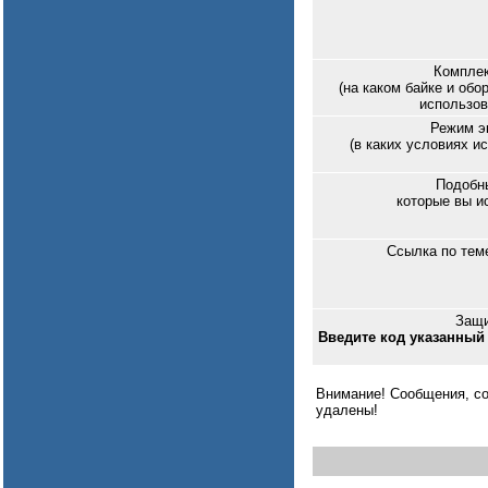
Комплек
(на каком байке и обо
использов
Режим э
(в каких условиях и
Подобн
которые вы и
Ссылка по тем
Защи
Введите код указанный 
Внимание! Сообщения, со
удалены!