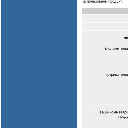
использовали продукт.
э
(положитель
(отрицатель
(ваши комметари
проду