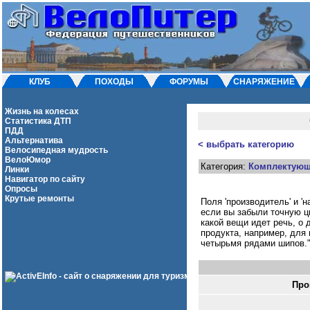
КЛУБ
ПОХОДЫ
ФОРУМЫ
СНАРЯЖЕНИЕ
Жизнь на колесах
Статистика ДТП
ПДД
Альтернатива
< выбрать категорию
Велосипедная мудрость
ВелоЮмор
Категория:
Комплектую
Линки
Навигатор по сайту
Опросы
Крутые ремонты
Поля 'производитель' и 'н
если вы забыли точную ци
какой вещи идет речь, о 
продукта, например, для
четырьмя рядами шипов.
Про