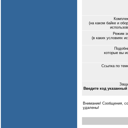
Комплек
(на каком байке и обо
использов
Режим э
(в каких условиях и
Подобн
которые вы и
Ссылка по тем
Защи
Введите код указанный 
Внимание! Сообщения, со
удалены!